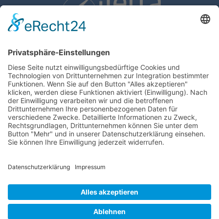
Windpark Nidda-Harbwald GmbH & Windpark Nidda-
Höllberg GmbH
Leihgesterner Weg 35-37
35392 Gießen
info@windpark-nidda.de